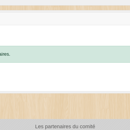
ires.
Les partenaires du comité