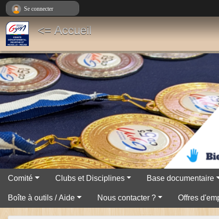
Panneau de gestion des cookies
Se connecter
<= Accueil
Comité
Clubs et Disciplines
Base documentaire
Boîte à outils / Aide
Nous contacter ?
Offres d'emp