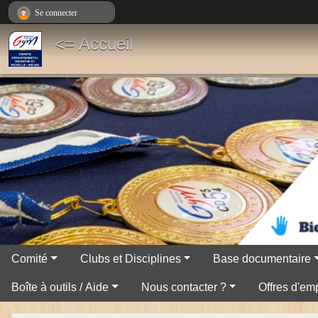
Panneau de gestion des cookies
Se connecter
<= Accueil
Comité
Clubs et Disciplines
Base documentaire
Boîte à outils / Aide
Nous contacter ?
Offres d'emp