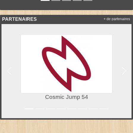
PARTENAIRES
+ de partenaires
Précedent
Suiv
Cosmic Jump 54