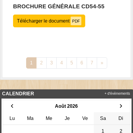
BROCHURE GÉNÉRALE CD54-55
Télécharger le document
PDF
1
2
3
4
5
6
7
»
CALENDRIER
+ d'évènements
Août 2026
Lu
Ma
Me
Je
Ve
Sa
Di
1
2