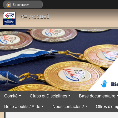
Panneau de gestion des cookies
Se connecter
<= Accueil
Comité
Clubs et Disciplines
Base documentaire
Boîte à outils / Aide
Nous contacter ?
Offres d'emp