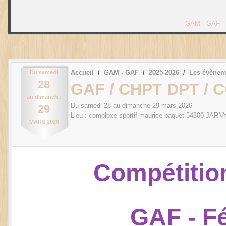
GAM - GAF
Accueil
GAM - GAF
2025-2026
Les évènem
Du
samedi
28
GAF / CHPT DPT / 
au
dimanche
Du
samedi
28
au
dimanche
29
mars
2026
29
Lieu :
complexe sportif maurice baquet
54800
JARN
MARS
2026
Compétitio
GAF - F