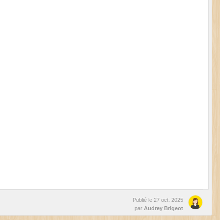
Publié le
27 oct. 2025
par
Audrey Brigeot