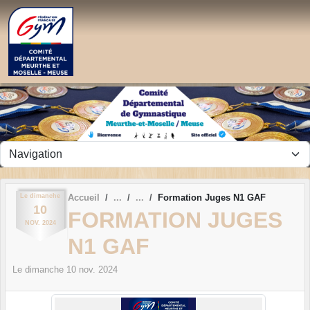
Panneau de gestion des cookies
Le
dimanche
Accueil
Formation Juges N1 GAF
10
FORMATION JUGES
NOV.
2024
N1 GAF
Le
dimanche
10
nov.
2024