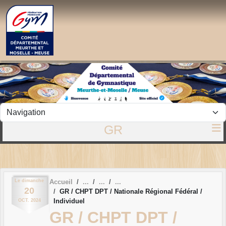
Panneau de gestion des cookies
GR
Le
dimanche
Accueil
20
GR / CHPT DPT / Nationale Régional Fédéral /
Individuel
OCT.
2024
GR / CHPT DPT /