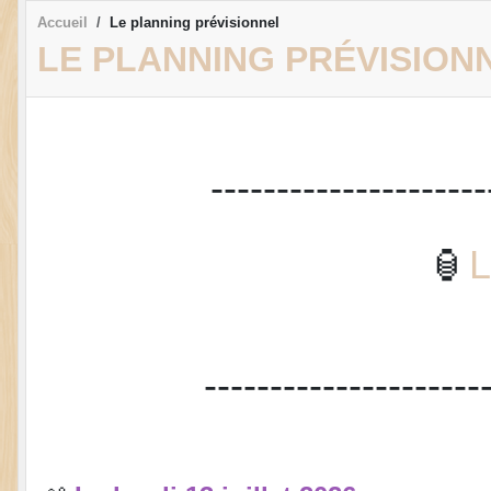
Accueil
Le planning prévisionnel
LE PLANNING PRÉVISION
---------------------
🏮
---------------------