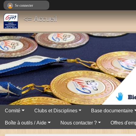
Panneau de gestion des cookies
Se connecter
<= Accueil
Comité
Clubs et Disciplines
Base documentaire
Boîte à outils / Aide
Nous contacter ?
Offres d'emp