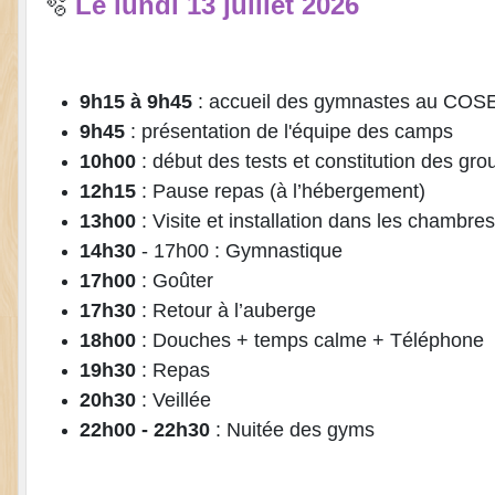
Le lundi 13 juillet 2026
🫧
9h15 à 9h45
: accueil des gymnastes au COSEC
9h45
: présentation de l'équipe des camps
10h00
: début des tests et constitution des grou
12h15
: Pause repas (à l’hébergement)
13h00
: Visite et installation dans les chambre
14h30
- 17h00 : Gymnastique
17h00
: Goûter
17h30
: Retour à l’auberge
18h00
: Douches + temps calme + Téléphone
19h30
: Repas
20h30
: Veillée
22h00 - 22h30
: Nuitée des gyms