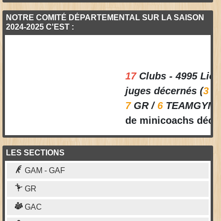
NOTRE COMITÉ DÉPARTEMENTAL SUR LA SAISON
2024-2025 C'EST :
17
Clubs - 4995
Licenc
juges décernés (
3
GAC
7
GR /
6
TEAMGYM /
2
de minicoachs décerné
LES SECTIONS
GAM - GAF
GR
GAC