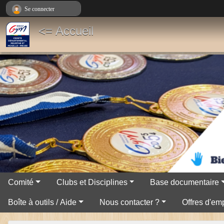
Panneau de gestion des cookies
Se connecter
<= Accueil
Comité
Clubs et Disciplines
Base documentaire
Boîte à outils / Aide
Nous contacter ?
Offres d'emp