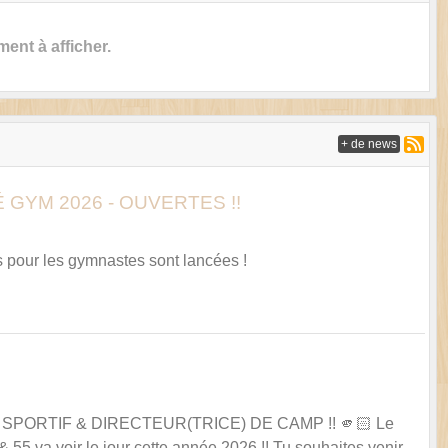
nt à afficher.
+ de news
TÉ GYM 2026 - OUVERTES !!
ions pour les gymnastes sont lancées !
CH SPORTIF & DIRECTEUR(TRICE) DE CAMP !! 🫵🏻 Le
 55 va voir le jour cette année 2026 !! Tu souhaites venir