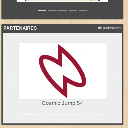
PARTENAIRES
+ de partenaires
Précedent
Suivan
54
Région Grand Est