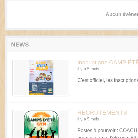
Aucun évèneme
NEWS
Inscriptions CAMP É
il y a 5 mois
C'est officiel, les inscript
RECRUTEMENTS
il y a 5 mois
Postes à pourvoir : COA
premier camp d'été gym 54 &